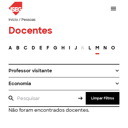
Início
/
Pessoas
Docentes
A
B
C
D
E
F
G
H
I
J
K
L
M
N
O
P
Professor visitante
Economia
Limpar Filtros
Não foram encontrados docentes.