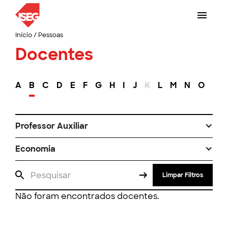
Início
/
Pessoas
Docentes
A
B
C
D
E
F
G
H
I
J
K
L
M
N
O
P
Professor Auxiliar
Economia
Limpar Filtros
Não foram encontrados docentes.