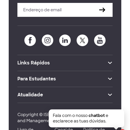
Links Rápidos
Para Estudantes
Atualidade
Copyright © ISEG Lisbon School of Economics
Fala com o nosso
chatbot
e
and Management 2026
esclarece as tuas dúvidas.
Livro de
Canal de
Política de