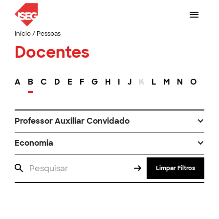
Início
/
Pessoas
Docentes
A
B
C
D
E
F
G
H
I
J
K
L
M
N
O
P
Professor Auxiliar Convidado
Economia
Limpar Filtros