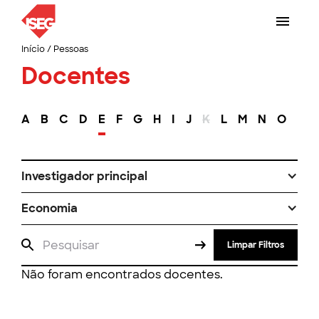
Início
/
Pessoas
Docentes
A
B
C
D
E
F
G
H
I
J
K
L
M
N
O
P
Investigador principal
Economia
Limpar Filtros
Não foram encontrados docentes.