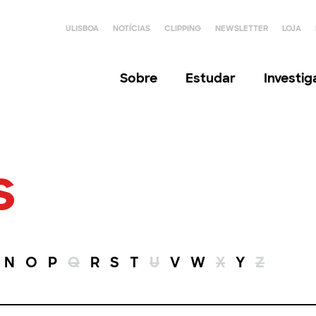
ULISBOA
NOTÍCIAS
CLIPPING
NEWSLETTER
LOJA
Sobre
Estudar
Investi
s
N
O
P
Q
R
S
T
U
V
W
X
Y
Z