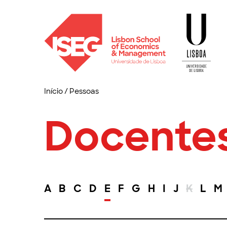
Início
/
Pessoas
Docente
A
B
C
D
E
F
G
H
I
J
K
L
M