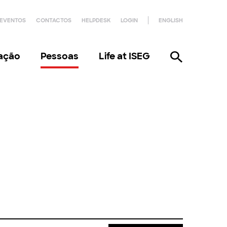
EVENTOS
CONTACTOS
HELPDESK
LOGIN
ENGLISH
gação
Pessoas
Life at ISEG