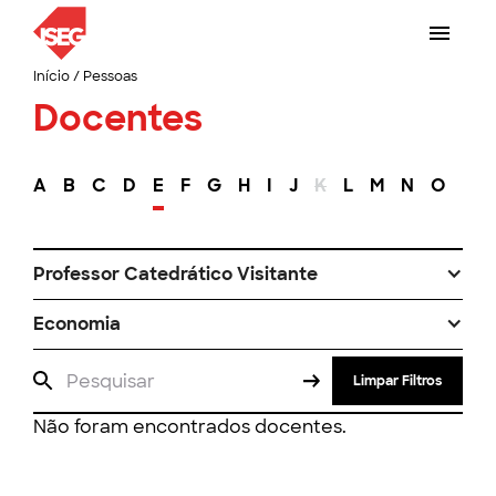
Início
/
Pessoas
Docentes
A
B
C
D
E
F
G
H
I
J
K
L
M
N
O
P
Professor Catedrático Visitante
Economia
Limpar Filtros
Não foram encontrados docentes.