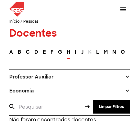
Início
/
Pessoas
Docentes
A
B
C
D
E
F
G
H
I
J
K
L
M
N
O
P
Professor Auxiliar
Economia
Limpar Filtros
Não foram encontrados docentes.