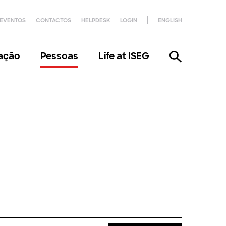
EVENTOS
CONTACTOS
HELPDESK
LOGIN
ENGLISH
gação
Pessoas
Life at ISEG