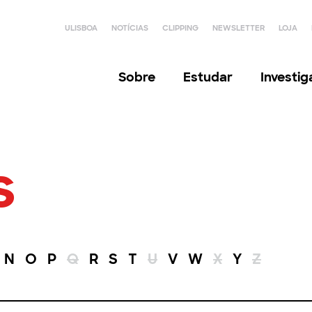
ULISBOA
NOTÍCIAS
CLIPPING
NEWSLETTER
LOJA
Sobre
Estudar
Investi
s
N
O
P
Q
R
S
T
U
V
W
X
Y
Z