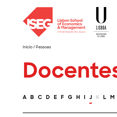
Início
/
Pessoas
Docente
A
B
C
D
E
F
G
H
I
J
K
L
M