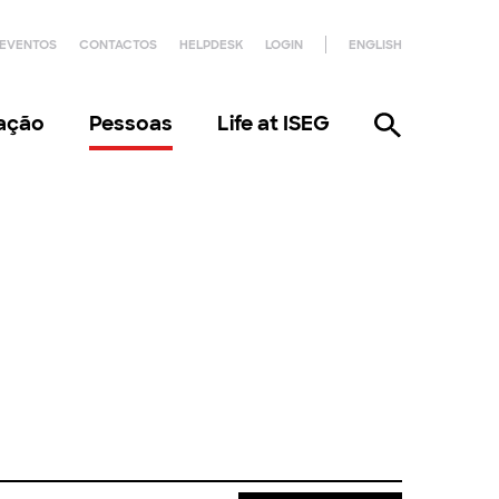
EVENTOS
CONTACTOS
HELPDESK
LOGIN
ENGLISH
gação
Pessoas
Life at ISEG