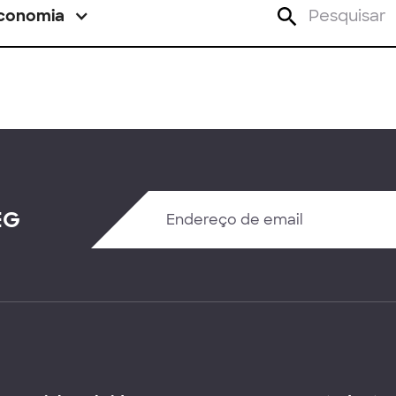
conomia
EG