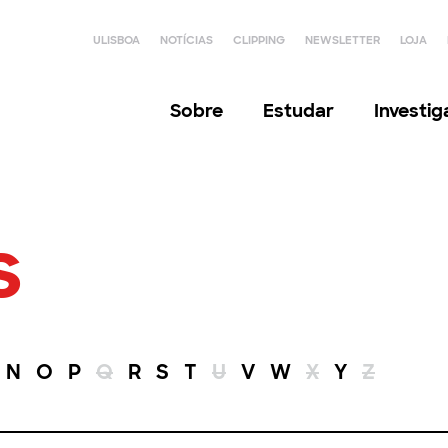
ULISBOA
NOTÍCIAS
CLIPPING
NEWSLETTER
LOJA
Sobre
Estudar
Investi
s
N
O
P
Q
R
S
T
U
V
W
X
Y
Z