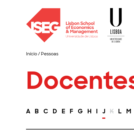
Início
/
Pessoas
Docente
A
B
C
D
E
F
G
H
I
J
K
L
M