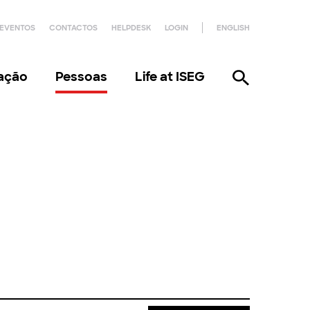
EVENTOS
CONTACTOS
HELPDESK
LOGIN
ENGLISH
gação
Pessoas
Life at ISEG