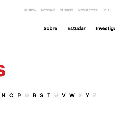
ULISBOA
NOTÍCIAS
CLIPPING
NEWSLETTER
LOJA
Sobre
Estudar
Investi
s
N
O
P
Q
R
S
T
U
V
W
X
Y
Z