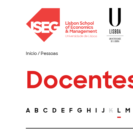
Início
/
Pessoas
Docente
A
B
C
D
E
F
G
H
I
J
K
L
M