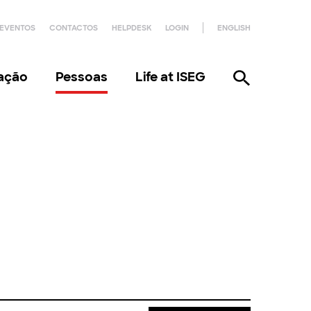
EVENTOS
CONTACTOS
HELPDESK
LOGIN
ENGLISH
gação
Pessoas
Life at ISEG