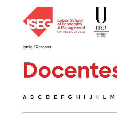
Início
/
Pessoas
Docente
A
B
C
D
E
F
G
H
I
J
K
L
M