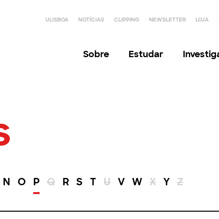
ULISBOA
NOTÍCIAS
CLIPPING
NEWSLETTER
LOJA
Sobre
Estudar
Investi
s
N
O
P
Q
R
S
T
U
V
W
X
Y
Z