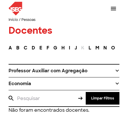
Início
/
Pessoas
Docentes
A
B
C
D
E
F
G
H
I
J
K
L
M
N
O
P
Professor Auxiliar com Agregação
Economia
Limpar Filtros
Não foram encontrados docentes.