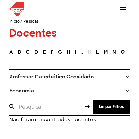
Início
/
Pessoas
Docentes
A
B
C
D
E
F
G
H
I
J
K
L
M
N
O
P
Professor Catedrático Convidado
Economia
Limpar Filtros
Não foram encontrados docentes.