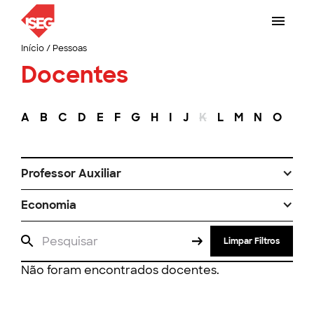
Início
/
Pessoas
Docentes
A
B
C
D
E
F
G
H
I
J
K
L
M
N
O
P
Professor Auxiliar
Economia
Limpar Filtros
Não foram encontrados docentes.