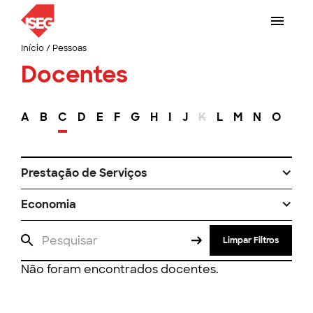
Início
/
Pessoas
Docentes
A
B
C
D
E
F
G
H
I
J
K
L
M
N
O
P
Prestação de Serviços
Economia
Limpar Filtros
Não foram encontrados docentes.