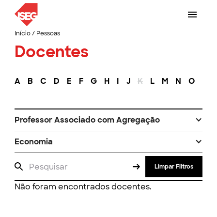
Início
/
Pessoas
Docentes
A
B
C
D
E
F
G
H
I
J
K
L
M
N
O
P
Professor Associado com Agregação
Economia
Limpar Filtros
Não foram encontrados docentes.