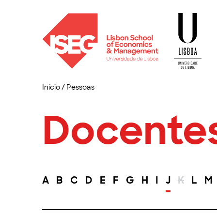
Início
/
Pessoas
Docente
A
B
C
D
E
F
G
H
I
J
K
L
M