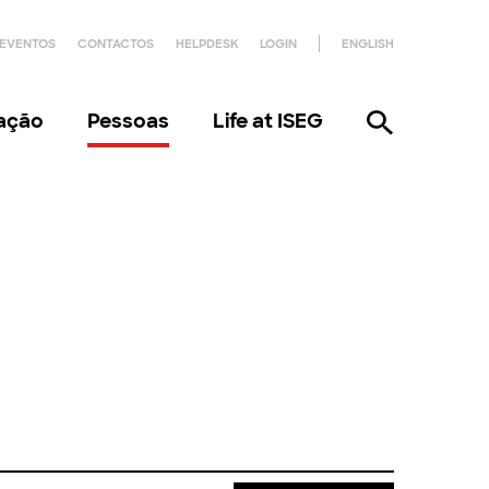
EVENTOS
CONTACTOS
HELPDESK
LOGIN
ENGLISH
gação
Pessoas
Life at ISEG