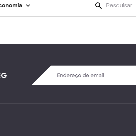
conomia
EG