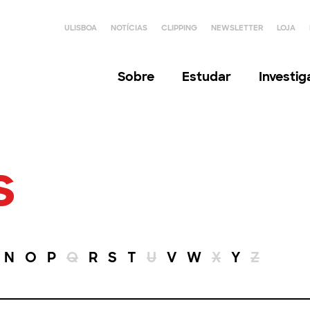
ULISBOA
NOTÍCIAS
CLIPPING
NEWSLETTER
LOJA
Sobre
Estudar
Investi
s
N
O
P
Q
R
S
T
U
V
W
X
Y
Z