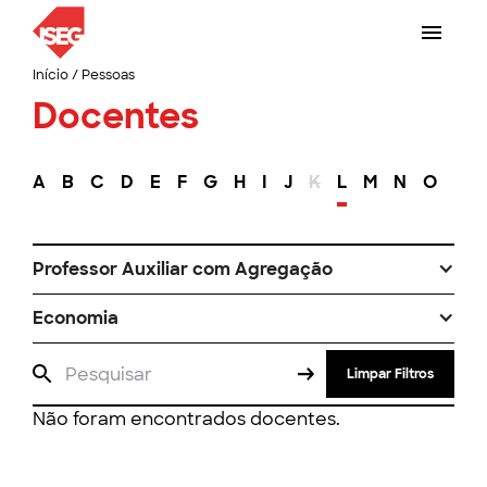
Início
/
Pessoas
Docentes
A
B
C
D
E
F
G
H
I
J
K
L
M
N
O
P
Professor Auxiliar com Agregação
Economia
Limpar Filtros
Não foram encontrados docentes.