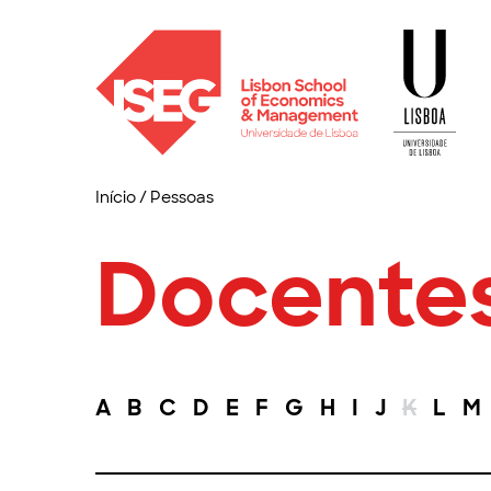
Início
/
Pessoas
Docente
A
B
C
D
E
F
G
H
I
J
K
L
M