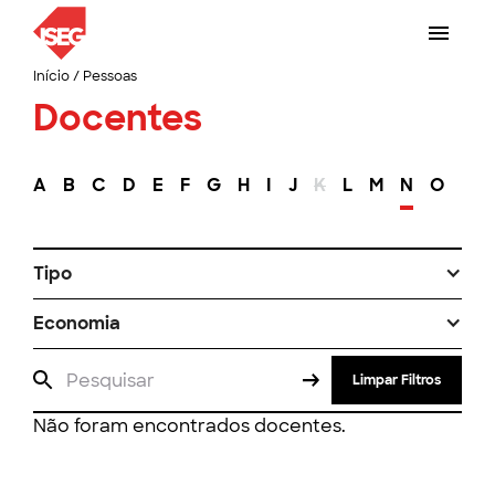
Início
/
Pessoas
Docentes
A
B
C
D
E
F
G
H
I
J
K
L
M
N
O
P
Tipo
Economia
Limpar Filtros
Não foram encontrados docentes.