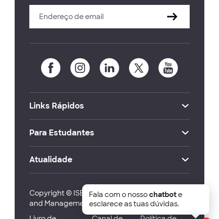
Links Rápidos
Para Estudantes
Atualidade
Copyright © ISEG Lisbon School of Economics
Fala com o nosso
chatbot
e
and Management 2026
esclarece as tuas dúvidas.
Livro de
Canal de
Política de