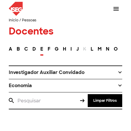
Início
/
Pessoas
Docentes
A
B
C
D
E
F
G
H
I
J
K
L
M
N
O
P
Investigador Auxiliar Convidado
Economia
Limpar Filtros