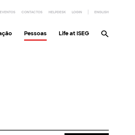
EVENTOS
CONTACTOS
HELPDESK
LOGIN
ENGLISH
gação
Pessoas
Life at ISEG