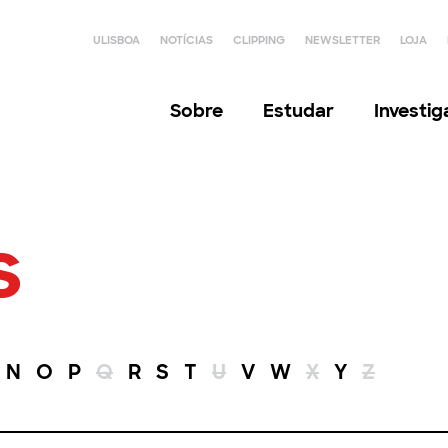
ULISBOA
NOTÍCIAS
CLIPPING
NEWSLETTER
LOJA
Sobre
Estudar
Investi
s
N
O
P
Q
R
S
T
U
V
W
X
Y
Z