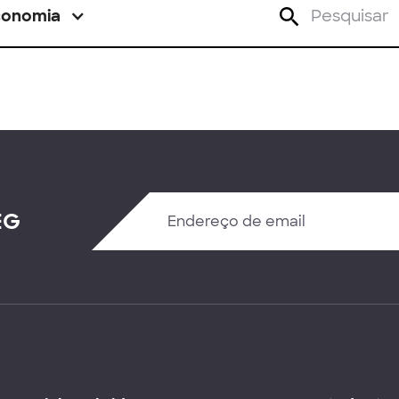
conomia
EG