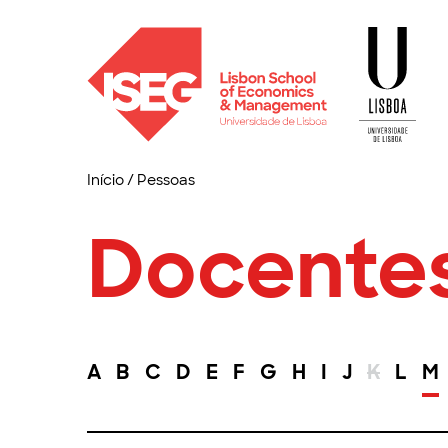
Início
/
Pessoas
Docente
A
B
C
D
E
F
G
H
I
J
K
L
M