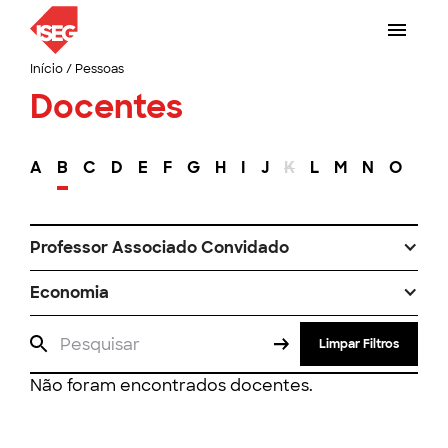
Início
/
Pessoas
Docentes
A
B
C
D
E
F
G
H
I
J
K
L
M
N
O
P
Professor Associado Convidado
Economia
Limpar Filtros
Não foram encontrados docentes.