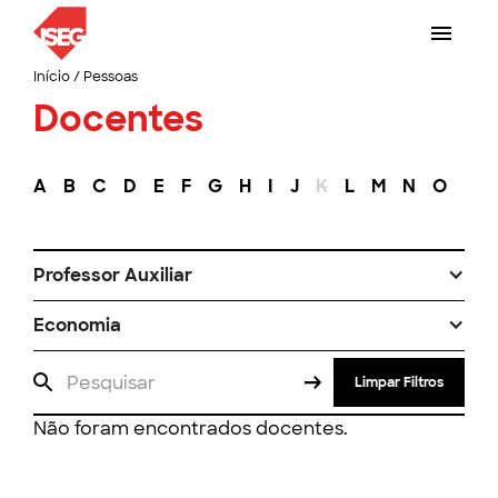
Início
/
Pessoas
Docentes
A
B
C
D
E
F
G
H
I
J
K
L
M
N
O
P
Professor Auxiliar
Economia
Limpar Filtros
Não foram encontrados docentes.