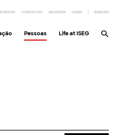
EVENTOS
CONTACTOS
HELPDESK
LOGIN
ENGLISH
gação
Pessoas
Life at ISEG