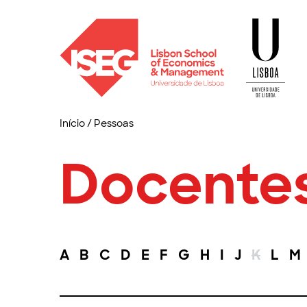
Início
/
Pessoas
Docente
A
B
C
D
E
F
G
H
I
J
K
L
M