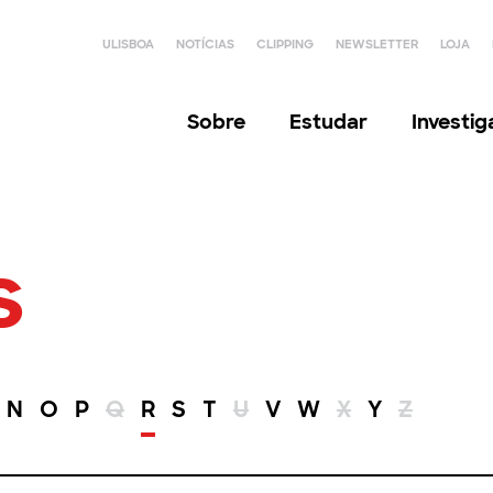
ULISBOA
NOTÍCIAS
CLIPPING
NEWSLETTER
LOJA
Sobre
Estudar
Investi
s
N
O
P
Q
R
S
T
U
V
W
X
Y
Z