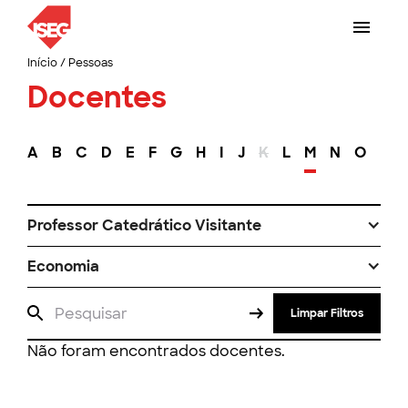
Início
/
Pessoas
Docentes
A
B
C
D
E
F
G
H
I
J
K
L
M
N
O
P
Professor Catedrático Visitante
Economia
Limpar Filtros
Não foram encontrados docentes.