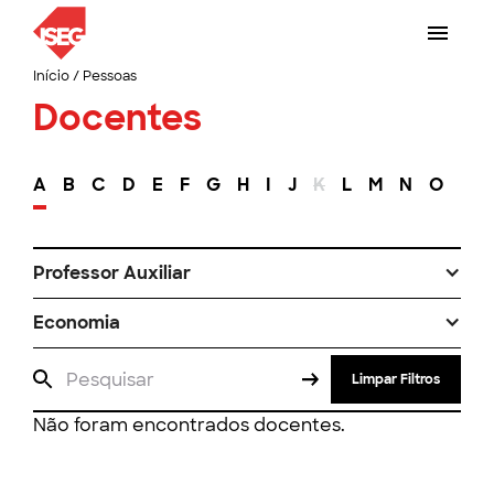
Início
/
Pessoas
Docentes
A
B
C
D
E
F
G
H
I
J
K
L
M
N
O
P
Professor Auxiliar
Economia
Limpar Filtros
Não foram encontrados docentes.