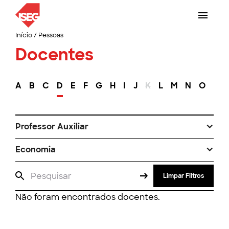
Início
/
Pessoas
Docentes
A
B
C
D
E
F
G
H
I
J
K
L
M
N
O
P
Professor Auxiliar
Economia
Limpar Filtros
Não foram encontrados docentes.