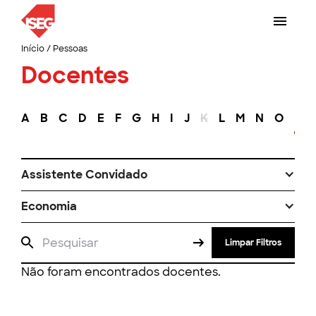
Início
/
Pessoas
Docentes
A
B
C
D
E
F
G
H
I
J
K
L
M
N
O
P
Assistente Convidado
Economia
Limpar Filtros
Não foram encontrados docentes.