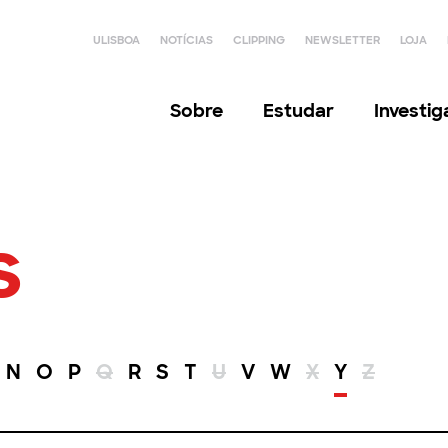
ULISBOA
NOTÍCIAS
CLIPPING
NEWSLETTER
LOJA
Sobre
Estudar
Investi
s
N
O
P
Q
R
S
T
U
V
W
X
Y
Z