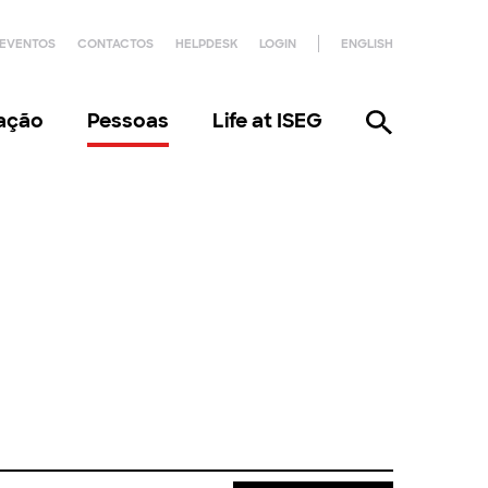
EVENTOS
CONTACTOS
HELPDESK
LOGIN
ENGLISH
gação
Pessoas
Life at ISEG