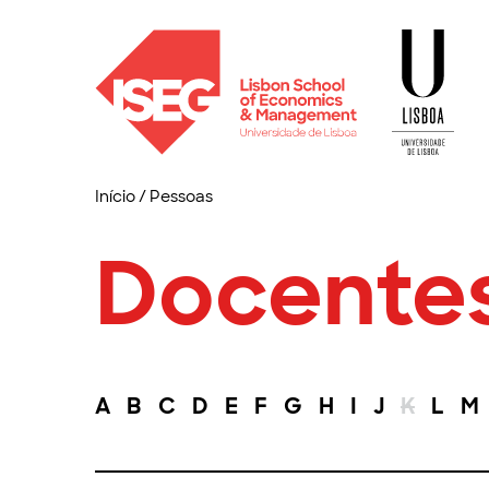
Início
/
Pessoas
Docente
A
B
C
D
E
F
G
H
I
J
K
L
M