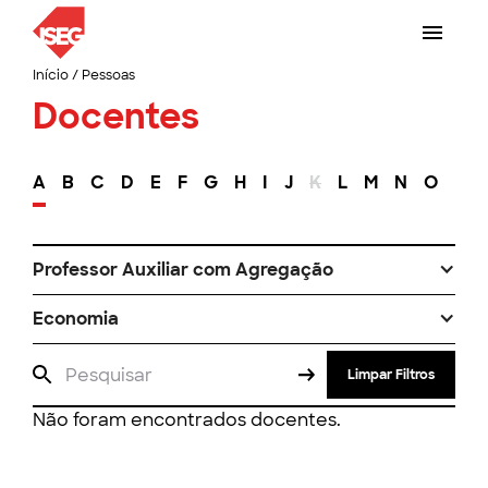
Início
/
Pessoas
Docentes
A
B
C
D
E
F
G
H
I
J
K
L
M
N
O
P
Professor Auxiliar com Agregação
Economia
Limpar Filtros
Não foram encontrados docentes.