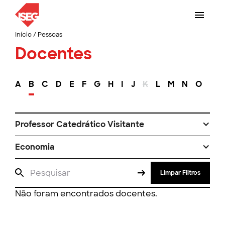
Início
/
Pessoas
Docentes
A
B
C
D
E
F
G
H
I
J
K
L
M
N
O
P
Professor Catedrático Visitante
Economia
Limpar Filtros
Não foram encontrados docentes.