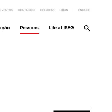
EVENTOS
CONTACTOS
HELPDESK
LOGIN
ENGLISH
gação
Pessoas
Life at ISEG