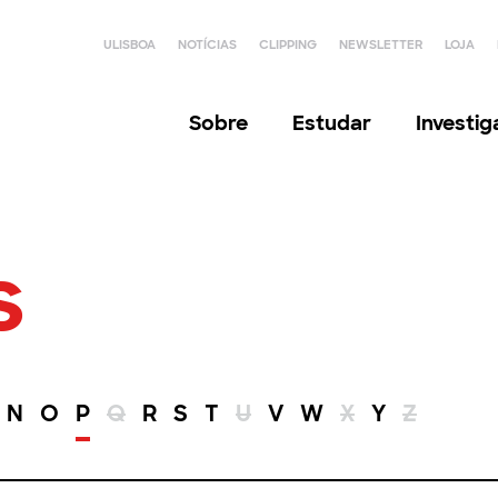
ULISBOA
NOTÍCIAS
CLIPPING
NEWSLETTER
LOJA
Sobre
Estudar
Investi
s
N
O
P
Q
R
S
T
U
V
W
X
Y
Z