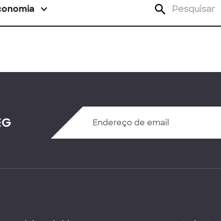
conomia
EG