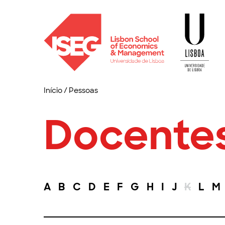
Início
/
Pessoas
Docente
A
B
C
D
E
F
G
H
I
J
K
L
M