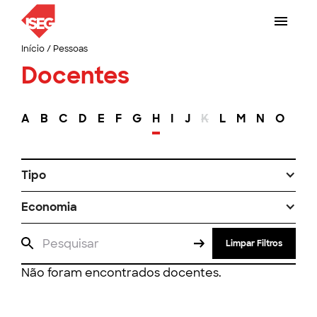
Início
/
Pessoas
Docentes
A
B
C
D
E
F
G
H
I
J
K
L
M
N
O
P
Tipo
Economia
Limpar Filtros
Não foram encontrados docentes.