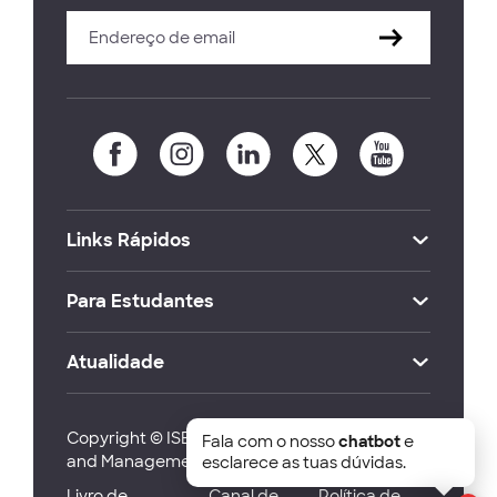
Links Rápidos
Para Estudantes
Atualidade
Copyright © ISEG Lisbon School of Economics
Fala com o nosso
chatbot
e
and Management 2026
esclarece as tuas dúvidas.
Livro de
Canal de
Política de