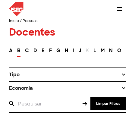
Início
/
Pessoas
Docentes
A
B
C
D
E
F
G
H
I
J
K
L
M
N
O
P
Tipo
Economia
Limpar Filtros