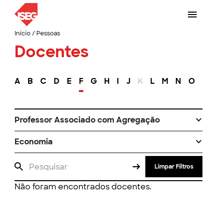
Início
/
Pessoas
Docentes
A
B
C
D
E
F
G
H
I
J
K
L
M
N
O
P
Professor Associado com Agregação
Economia
Limpar Filtros
Não foram encontrados docentes.