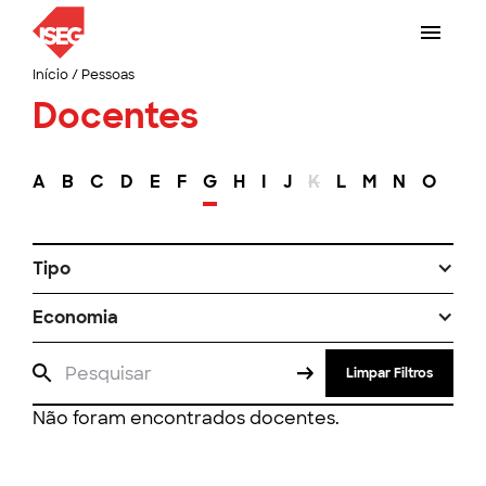
Início
/
Pessoas
Docentes
A
B
C
D
E
F
G
H
I
J
K
L
M
N
O
P
Tipo
Economia
Limpar Filtros
Não foram encontrados docentes.