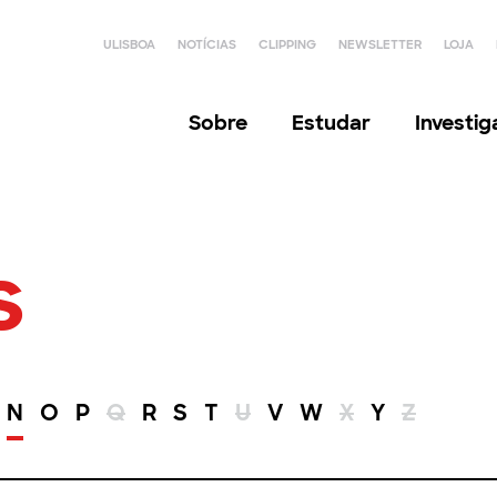
ULISBOA
NOTÍCIAS
CLIPPING
NEWSLETTER
LOJA
Sobre
Estudar
Investi
s
N
O
P
Q
R
S
T
U
V
W
X
Y
Z