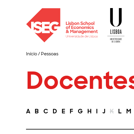
Início
/
Pessoas
Docente
A
B
C
D
E
F
G
H
I
J
K
L
M