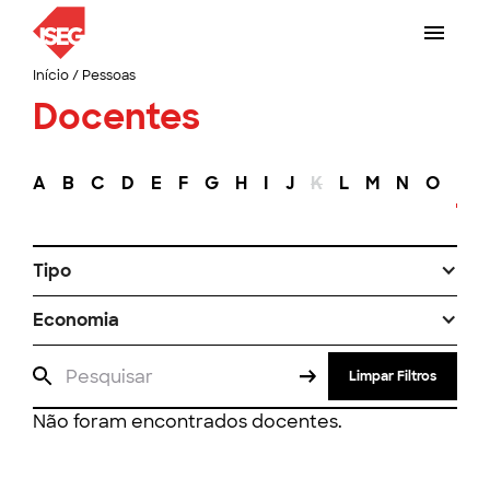
Início
/
Pessoas
Docentes
A
B
C
D
E
F
G
H
I
J
K
L
M
N
O
P
Tipo
Economia
Limpar Filtros
Não foram encontrados docentes.