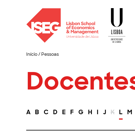
Início
/
Pessoas
Docente
A
B
C
D
E
F
G
H
I
J
K
L
M