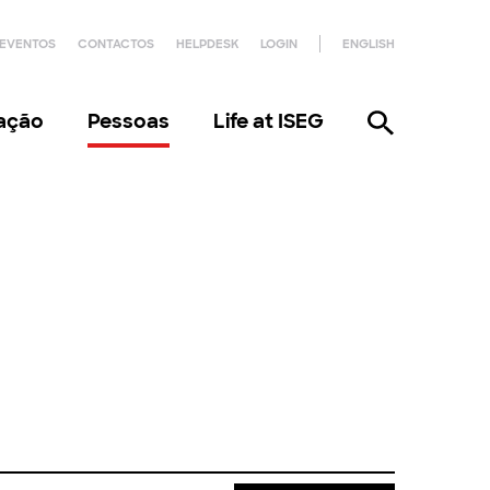
EVENTOS
CONTACTOS
HELPDESK
LOGIN
ENGLISH
gação
Pessoas
Life at ISEG