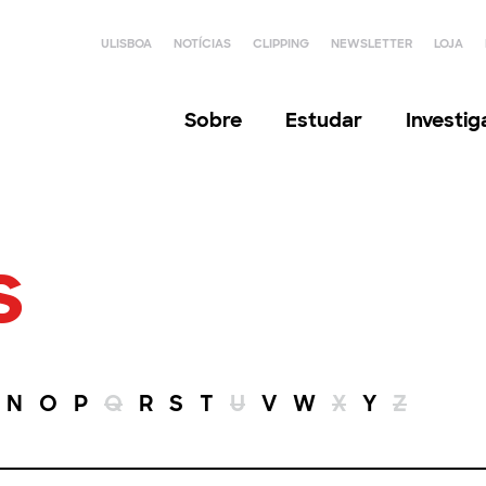
ULISBOA
NOTÍCIAS
CLIPPING
NEWSLETTER
LOJA
Sobre
Estudar
Investi
s
N
O
P
Q
R
S
T
U
V
W
X
Y
Z