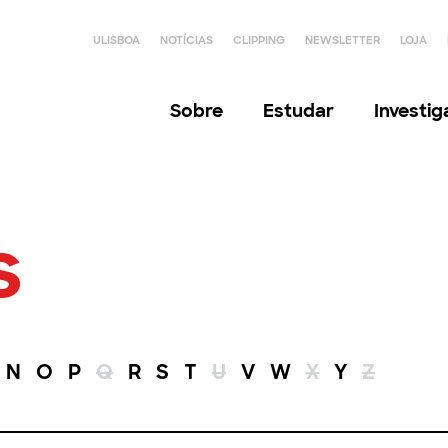
ULISBOA
NOTÍCIAS
CLIPPING
NEWSLETTER
LOJA
Sobre
Estudar
Investi
s
N
O
P
Q
R
S
T
U
V
W
X
Y
Z