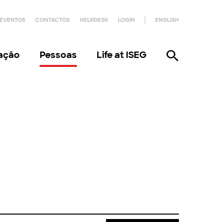
EVENTOS
CONTACTOS
HELPDESK
LOGIN
ENGLISH
gação
Pessoas
Life at ISEG