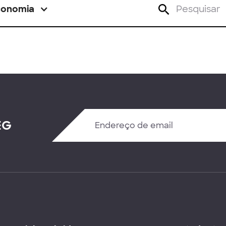
conomia
EG