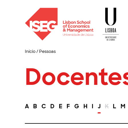
Início
/
Pessoas
Docente
A
B
C
D
E
F
G
H
I
J
K
L
M