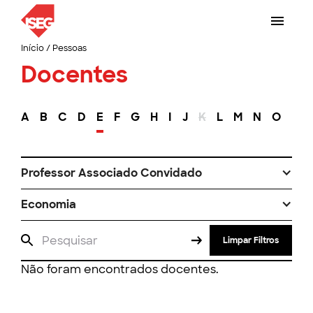
Início
/
Pessoas
Docentes
A
B
C
D
E
F
G
H
I
J
K
L
M
N
O
P
Professor Associado Convidado
Economia
Limpar Filtros
Não foram encontrados docentes.