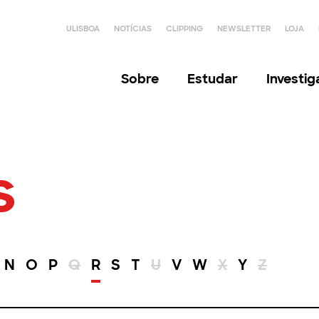
ULISBOA
NOTÍCIAS
CLIPPING
NEWSLETTER
LOJA
Sobre
Estudar
Investi
s
N
O
P
Q
R
S
T
U
V
W
X
Y
Z