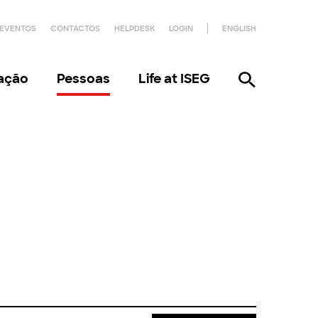
EVENTOS
CONTACTOS
HELPDESK
LOGIN
ENGLISH
gação
Pessoas
Life at ISEG