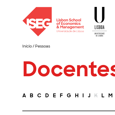
Início
/
Pessoas
Docente
A
B
C
D
E
F
G
H
I
J
K
L
M