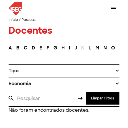
Início
/
Pessoas
Docentes
A
B
C
D
E
F
G
H
I
J
K
L
M
N
O
P
Tipo
Economia
Limpar Filtros
Não foram encontrados docentes.