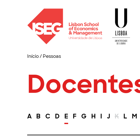
Início
/
Pessoas
Docente
A
B
C
D
E
F
G
H
I
J
K
L
M