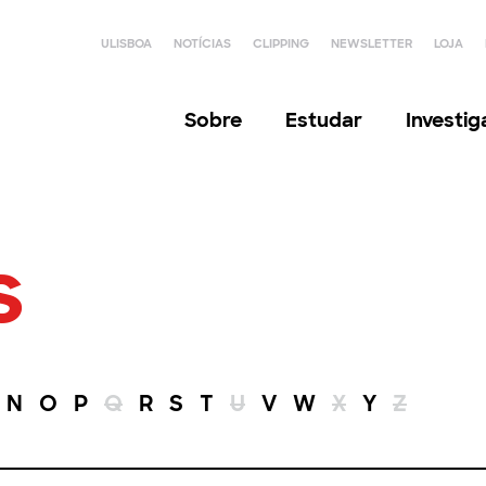
ULISBOA
NOTÍCIAS
CLIPPING
NEWSLETTER
LOJA
Sobre
Estudar
Investi
s
N
O
P
Q
R
S
T
U
V
W
X
Y
Z