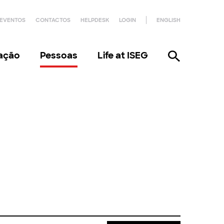
EVENTOS
CONTACTOS
HELPDESK
LOGIN
ENGLISH
gação
Pessoas
Life at ISEG