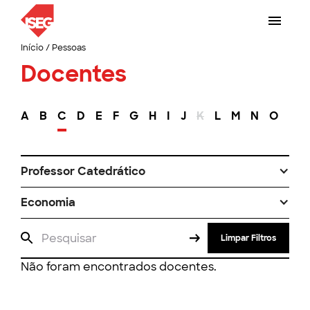
Início
/
Pessoas
Docentes
A
B
C
D
E
F
G
H
I
J
K
L
M
N
O
P
Professor Catedrático
Economia
Limpar Filtros
Não foram encontrados docentes.