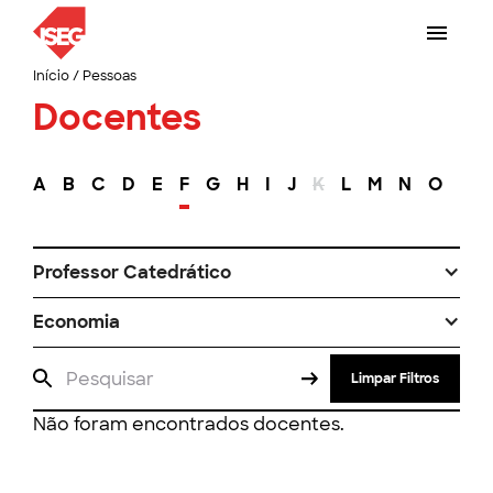
Início
/
Pessoas
Docentes
A
B
C
D
E
F
G
H
I
J
K
L
M
N
O
P
Professor Catedrático
Economia
Limpar Filtros
Não foram encontrados docentes.