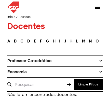
Início
/
Pessoas
Docentes
A
B
C
D
E
F
G
H
I
J
K
L
M
N
O
P
Professor Catedrático
Economia
Limpar Filtros
Não foram encontrados docentes.