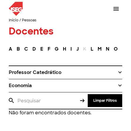
Início
/
Pessoas
Docentes
A
B
C
D
E
F
G
H
I
J
K
L
M
N
O
P
Professor Catedrático
Economia
Limpar Filtros
Não foram encontrados docentes.