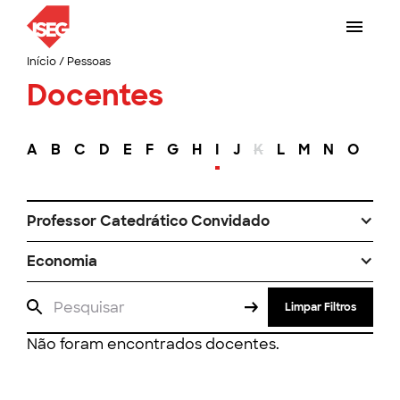
Início
/
Pessoas
Docentes
A
B
C
D
E
F
G
H
I
J
K
L
M
N
O
P
Professor Catedrático Convidado
Economia
Limpar Filtros
Não foram encontrados docentes.